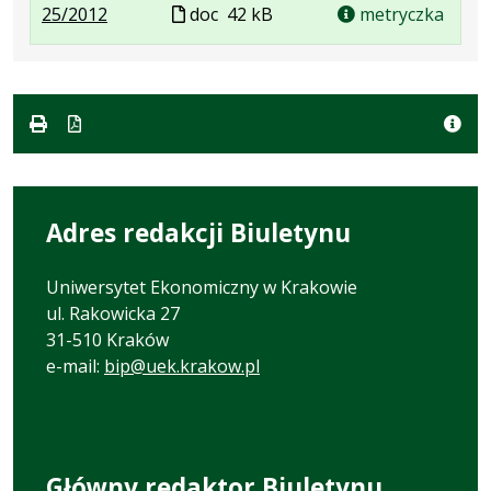
.
.
Plik
25/2012
doc
42 kB
metryczka
Plik
Rozmiar
w
w
pliku:
formacie
formacie:
42
doc
kB
Adres redakcji Biuletynu
Uniwersytet Ekonomiczny w Krakowie
ul. Rakowicka 27
31-510 Kraków
e-mail:
bip@uek.krakow.pl
Główny redaktor Biuletynu