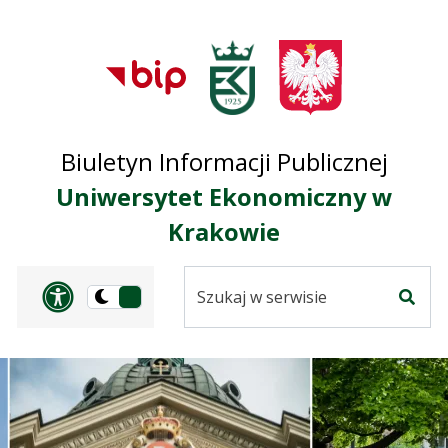
Przejdź do treści
Przejdź do mapy
Przejdź do
głównego menu
serwisu
Biuletyn Informacji Publicznej
Uniwersytet Ekonomiczny w
Krakowie
Szukaj
Panel dostosowania ułat
Przełącz
w
Szuka
na
serwisie
wersję
ciemną