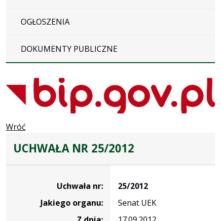
OGŁOSZENIA
DOKUMENTY PUBLICZNE
Wróć
UCHWAŁA NR 25/2012
Dane
uchwały
Uchwała nr:
25/2012
nr
Jakiego organu:
Senat UEK
25/2012
Z dnia:
17.09.2012