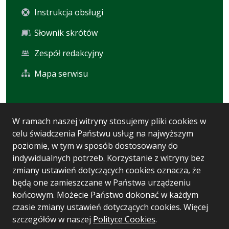
Instrukcja obsługi
Słownik skrótów
Zespół redakcyjny
Mapa serwisu
Statystyka i dane osobowe
W ramach naszej witryny stosujemy pliki cookies w
celu świadczenia Państwu usług na najwyższym
Statystyki oglądalności
poziomie, w tym w sposób dostosowany do
Ostatnio dodane
indywidualnych potrzeb. Korzystanie z witryny bez
zmiany ustawień dotyczących cookies oznacza, że
Polityka prywatności
będą one zamieszczane w Państwa urządzeniu
końcowym. Możecie Państwo dokonać w każdym
czasie zmiany ustawień dotyczących cookies. Więcej
Wersja systemu: 5.7.0 [93]
szczegółów w naszej
Polityce Cookies
.