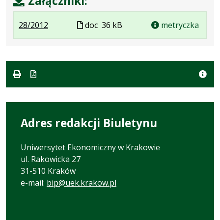
Załączniki:
.
.
Plik
28/2012
doc
36 kB
metryczka
Plik
Rozmiar
w
w
pliku:
formacie
formacie:
36
doc
kB
Adres redakcji Biuletynu
Uniwersytet Ekonomiczny w Krakowie
ul. Rakowicka 27
31-510 Kraków
e-mail:
bip@uek.krakow.pl