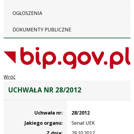
OGŁOSZENIA
DOKUMENTY PUBLICZNE
Wróć
UCHWAŁA NR 28/2012
Dane
uchwały
Uchwała nr:
28/2012
nr
Jakiego organu:
Senat UEK
28/2012
Z dnia:
29.10.2012