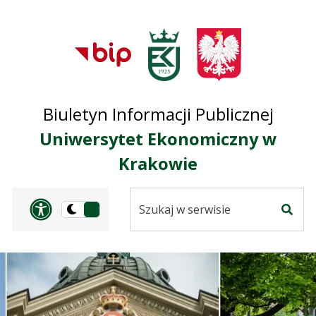
Przejdź do treści
Przejdź do mapy
Przejdź do
głównego menu
serwisu
Biuletyn Informacji Publicznej
Uniwersytet Ekonomiczny w
Krakowie
Szukaj
Panel dostosowania ułat
Przełącz
w
Szuka
na
serwisie
wersję
ciemną