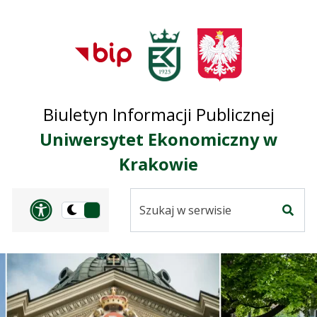
Przejdź do treści
Przejdź do mapy
Przejdź do
głównego menu
serwisu
Biuletyn Informacji Publicznej
Uniwersytet Ekonomiczny w
Krakowie
Szukaj
Panel dostosowania ułat
Przełącz
w
Szuka
na
serwisie
wersję
ciemną