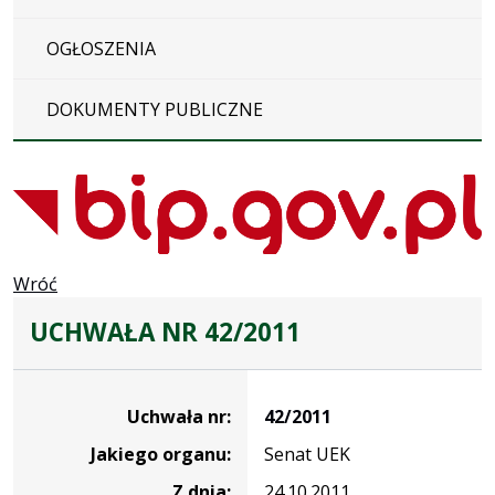
OGŁOSZENIA
DOKUMENTY PUBLICZNE
Wróć
UCHWAŁA NR 42/2011
Dane
uchwały
Uchwała nr:
42/2011
nr
Jakiego organu:
Senat UEK
42/2011
Z dnia:
24.10.2011