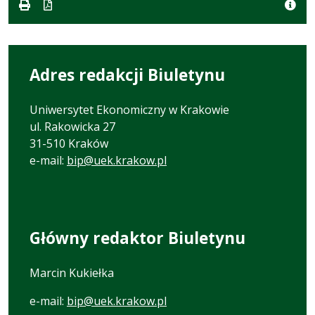
doc
kB
Adres redakcji Biuletynu
Uniwersytet Ekonomiczny w Krakowie
ul. Rakowicka 27
31-510 Kraków
e-mail:
bip@uek.krakow.pl
Główny redaktor Biuletynu
Marcin Kukiełka
e-mail:
bip@uek.krakow.pl