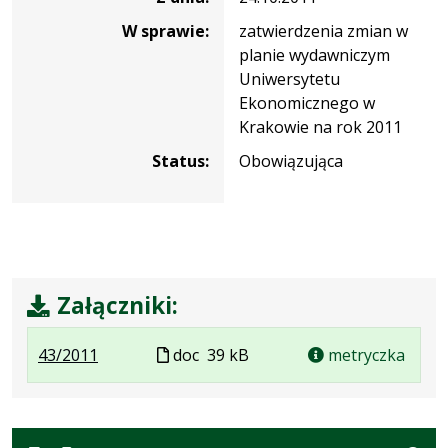
W sprawie:
zatwierdzenia zmian w
planie wydawniczym
Uniwersytetu
Ekonomicznego w
Krakowie na rok 2011
Status:
Obowiązująca
Załączniki:
.
.
Plik
43/2011
doc
39 kB
metryczka
Plik
Rozmiar
w
w
pliku:
formacie
formacie:
39