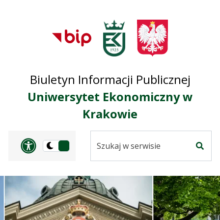
Przejdź do treści
Przejdź do mapy
Przejdź do
głównego menu
serwisu
Biuletyn Informacji Publicznej
Uniwersytet Ekonomiczny w
Krakowie
Szukaj
Panel dostosowania ułat
Przełącz
w
Szuka
na
serwisie
wersję
ciemną