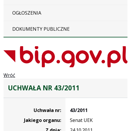
OGŁOSZENIA
DOKUMENTY PUBLICZNE
Wróć
UCHWAŁA NR 43/2011
Dane
uchwały
Uchwała nr:
43/2011
nr
Jakiego organu:
Senat UEK
43/2011
Z dnia:
24.10.2011