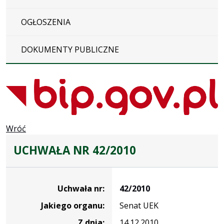
OGŁOSZENIA
DOKUMENTY PUBLICZNE
Wróć
UCHWAŁA NR 42/2010
Dane
uchwały
Uchwała nr:
42/2010
nr
Jakiego organu:
Senat UEK
42/2010
Z dnia:
14.12.2010