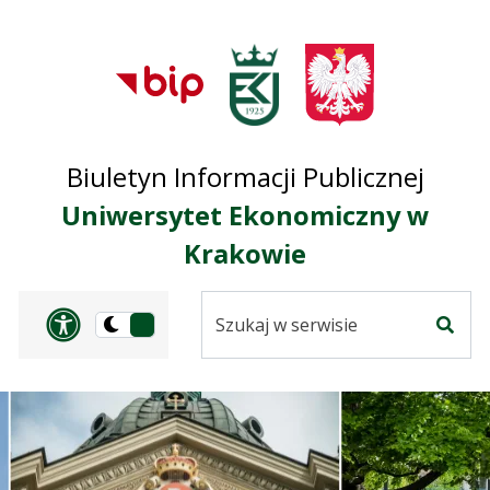
Przejdź do treści
Przejdź do mapy
Przejdź do
głównego menu
serwisu
Biuletyn Informacji Publicznej
Uniwersytet Ekonomiczny w
Krakowie
Szukaj
Panel dostosowania ułat
Przełącz
w
Szuka
na
serwisie
wersję
ciemną