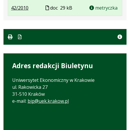
.
.
Plik
42/2010
doc
29 kB
metryczka
Plik
Rozmiar
w
w
pliku:
formacie
formacie:
29
doc
kB
Adres redakcji Biuletynu
Uniwersytet Ekonomiczny w Krakowie
ul. Rakowicka 27
31-510 Kraków
e-mail:
bip@uek.krakow.pl