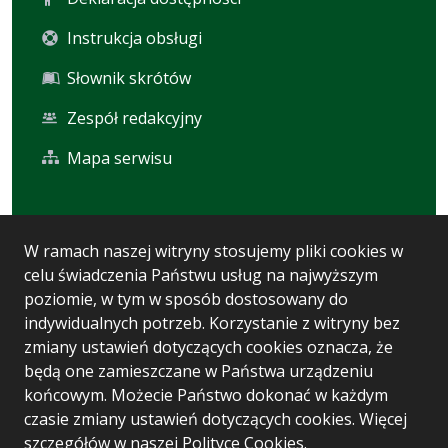
Instrukcja obsługi
Słownik skrótów
Zespół redakcyjny
Mapa serwisu
Statystyka i dane osobowe
W ramach naszej witryny stosujemy pliki cookies w
celu świadczenia Państwu usług na najwyższym
Statystyki oglądalności
poziomie, w tym w sposób dostosowany do
Ostatnio dodane
indywidualnych potrzeb. Korzystanie z witryny bez
zmiany ustawień dotyczących cookies oznacza, że
Polityka prywatności
będą one zamieszczane w Państwa urządzeniu
końcowym. Możecie Państwo dokonać w każdym
czasie zmiany ustawień dotyczących cookies. Więcej
Wersja systemu: 5.7.0 [93]
szczegółów w naszej
Polityce Cookies
.