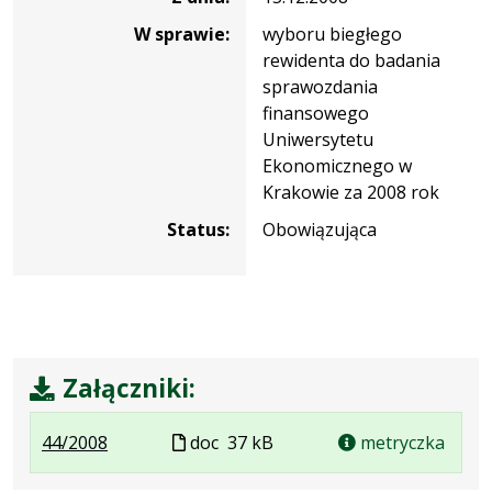
W sprawie:
wyboru biegłego
rewidenta do badania
sprawozdania
finansowego
Uniwersytetu
Ekonomicznego w
Krakowie za 2008 rok
Status:
Obowiązująca
Załączniki:
.
.
Plik
44/2008
doc
37 kB
metryczka
Plik
Rozmiar
w