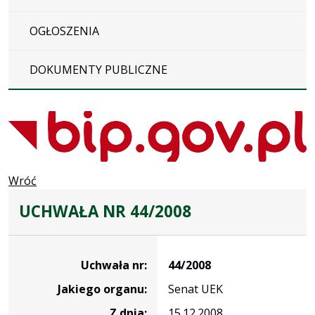
OGŁOSZENIA
DOKUMENTY PUBLICZNE
Wróć
UCHWAŁA NR 44/2008
Dane
uchwały
Uchwała nr:
44/2008
nr
Jakiego organu:
Senat UEK
44/2008
Z dnia:
15.12.2008