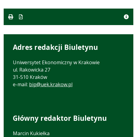
w
pliku:
formacie
formacie:
37
doc
kB
Adres redakcji Biuletynu
Uniwersytet Ekonomiczny w Krakowie
ul. Rakowicka 27
31-510 Kraków
e-mail:
bip@uek.krakow.pl
Główny redaktor Biuletynu
Marcin Kukiełka