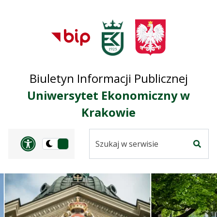
Przejdź do treści
Przejdź do mapy
Przejdź do
głównego menu
serwisu
Biuletyn Informacji Publicznej
Uniwersytet Ekonomiczny w
Krakowie
Szukaj
Panel dostosowania ułat
Przełącz
w
Szuka
na
serwisie
wersję
ciemną