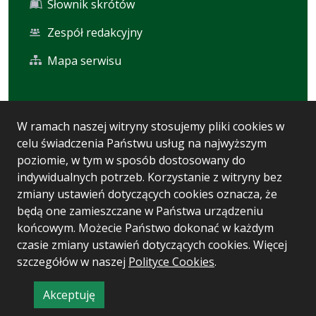
Słownik skrótów
Zespół redakcyjny
Mapa serwisu
Statystyka i dane osobowe
W ramach naszej witryny stosujemy pliki cookies w
celu świadczenia Państwu usług na najwyższym
Statystyki oglądalności
poziomie, w tym w sposób dostosowany do
Ostatnio dodane
indywidualnych potrzeb. Korzystanie z witryny bez
zmiany ustawień dotyczących cookies oznacza, że
Polityka prywatności
będą one zamieszczane w Państwa urządzeniu
końcowym. Możecie Państwo dokonać w każdym
czasie zmiany ustawień dotyczących cookies. Więcej
Wersja systemu: 5.7.0 [93]
szczegółów w naszej
Polityce Cookies
.
Ostatnia aktualizacja BIP: 04.08.2026 10:33
Akceptuję
CMS i hosting: Logonet Sp. z o.o. w Bydgoszczy
informację