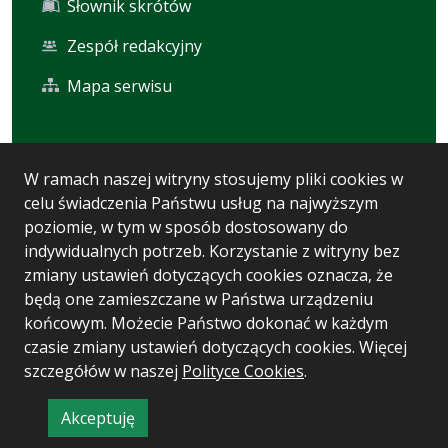
Słownik skrótów
Zespół redakcyjny
Mapa serwisu
Statystyka i dane osobowe
W ramach naszej witryny stosujemy pliki cookies w
celu świadczenia Państwu usług na najwyższym
Statystyki oglądalności
poziomie, w tym w sposób dostosowany do
Ostatnio dodane
indywidualnych potrzeb. Korzystanie z witryny bez
zmiany ustawień dotyczących cookies oznacza, że
Polityka prywatności
będą one zamieszczane w Państwa urządzeniu
końcowym. Możecie Państwo dokonać w każdym
czasie zmiany ustawień dotyczących cookies. Więcej
Wersja systemu: 5.7.0 [93]
szczegółów w naszej
Polityce Cookies
.
Ostatnia aktualizacja BIP: 04.08.2026 10:33
Akceptuję
CMS i hosting: Logonet Sp. z o.o. w Bydgoszczy
informację