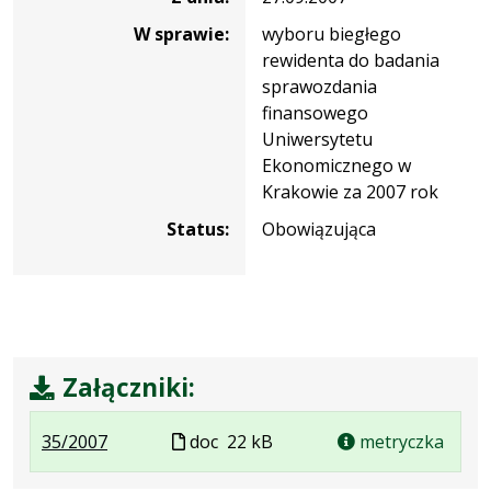
W sprawie:
wyboru biegłego
rewidenta do badania
sprawozdania
finansowego
Uniwersytetu
Ekonomicznego w
Krakowie za 2007 rok
Status:
Obowiązująca
Załączniki:
.
.
Plik
35/2007
doc
22 kB
metryczka
Plik
Rozmiar
w