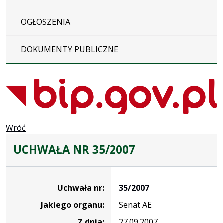
OGŁOSZENIA
DOKUMENTY PUBLICZNE
Wróć
UCHWAŁA NR 35/2007
Dane
uchwały
Uchwała nr:
35/2007
nr
Jakiego organu:
Senat AE
35/2007
Z dnia:
27.09.2007