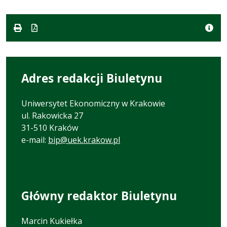
w
pliku:
formacie
formacie:
22
doc
kB
Adres redakcji Biuletynu
Uniwersytet Ekonomiczny w Krakowie
ul. Rakowicka 27
31-510 Kraków
e-mail:
bip@uek.krakow.pl
Główny redaktor Biuletynu
Marcin Kukiełka