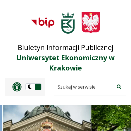
Przejdź do treści
Przejdź do mapy
Przejdź do
głównego menu
serwisu
Biuletyn Informacji Publicznej
Uniwersytet Ekonomiczny w
Krakowie
Szukaj
Panel dostosowania ułat
Przełącz
w
Szuka
na
serwisie
wersję
ciemną