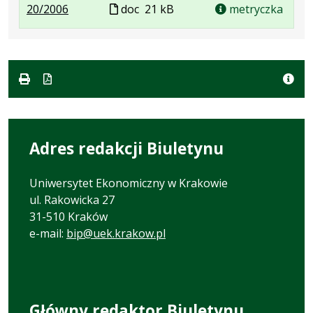
.
.
Plik
20/2006
doc
21 kB
metryczka
Plik
Rozmiar
w
w
pliku:
formacie
formacie:
21
doc
kB
Adres redakcji Biuletynu
Uniwersytet Ekonomiczny w Krakowie
ul. Rakowicka 27
31-510 Kraków
e-mail:
bip@uek.krakow.pl
Główny redaktor Biuletynu