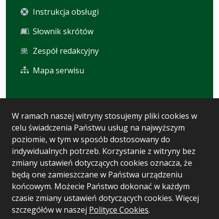
Instrukcja obsługi
Słownik skrótów
Zespół redakcyjny
Mapa serwisu
Statystyka i dane osobowe
W ramach naszej witryny stosujemy pliki cookies w
celu świadczenia Państwu usług na najwyższym
Statystyki oglądalności
poziomie, w tym w sposób dostosowany do
Ostatnio dodane
indywidualnych potrzeb. Korzystanie z witryny bez
zmiany ustawień dotyczących cookies oznacza, że
Polityka prywatności
będą one zamieszczane w Państwa urządzeniu
końcowym. Możecie Państwo dokonać w każdym
czasie zmiany ustawień dotyczących cookies. Więcej
Wersja systemu: 5.7.0 [93]
szczegółów w naszej
Polityce Cookies
.