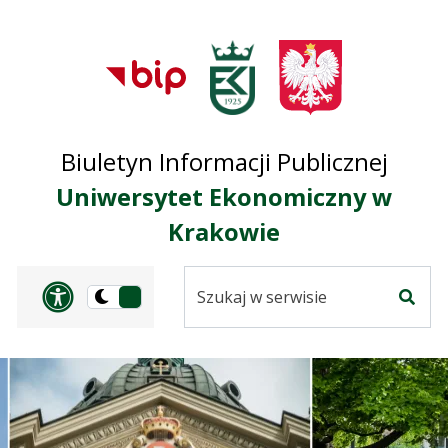
Przejdź do treści
Przejdź do mapy
Przejdź do
głównego menu
serwisu
Biuletyn Informacji Publicznej
Uniwersytet Ekonomiczny w
Krakowie
Szukaj
Panel dostosowania ułat
Przełącz
w
Szuka
na
serwisie
wersję
ciemną