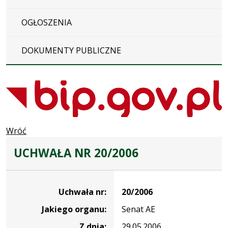
OGŁOSZENIA
DOKUMENTY PUBLICZNE
Wróć
UCHWAŁA NR 20/2006
Dane
uchwały
Uchwała nr:
20/2006
nr
Jakiego organu:
Senat AE
20/2006
Z dnia:
29.05.2006