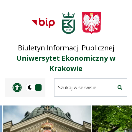
Przejdź do treści
Przejdź do mapy
Przejdź do
głównego menu
serwisu
Biuletyn Informacji Publicznej
Uniwersytet Ekonomiczny w
Krakowie
Szukaj
Panel dostosowania ułat
Przełącz
w
Szuka
na
serwisie
wersję
ciemną