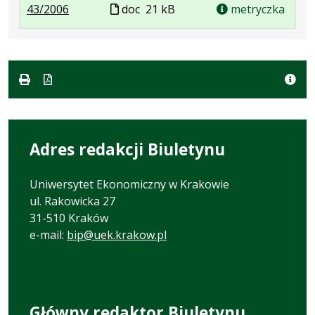
.
.
Plik
43/2006
doc
21 kB
metryczka
Plik
Rozmiar
w
w
pliku:
formacie
formacie:
21
doc
kB
Adres redakcji Biuletynu
Uniwersytet Ekonomiczny w Krakowie
ul. Rakowicka 27
31-510 Kraków
e-mail:
bip@uek.krakow.pl
Główny redaktor Biuletynu