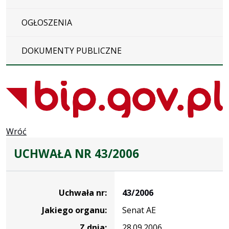
OGŁOSZENIA
DOKUMENTY PUBLICZNE
Wróć
UCHWAŁA NR 43/2006
Dane
uchwały
Uchwała nr:
43/2006
nr
Jakiego organu:
Senat AE
43/2006
Z dnia:
28.09.2006