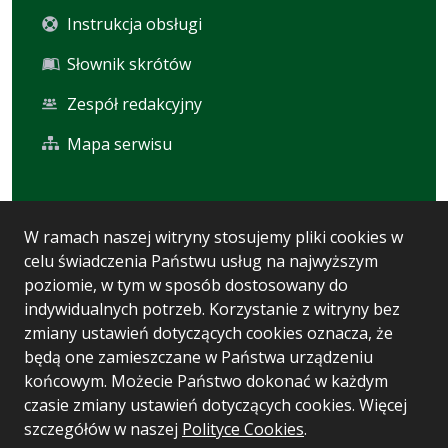
Instrukcja obsługi
Słownik skrótów
Zespół redakcyjny
Mapa serwisu
Statystyka i dane osobowe
W ramach naszej witryny stosujemy pliki cookies w
celu świadczenia Państwu usług na najwyższym
Statystyki oglądalności
poziomie, w tym w sposób dostosowany do
Ostatnio dodane
indywidualnych potrzeb. Korzystanie z witryny bez
zmiany ustawień dotyczących cookies oznacza, że
Polityka prywatności
będą one zamieszczane w Państwa urządzeniu
końcowym. Możecie Państwo dokonać w każdym
czasie zmiany ustawień dotyczących cookies. Więcej
Wersja systemu: 5.7.0 [93]
szczegółów w naszej
Polityce Cookies
.