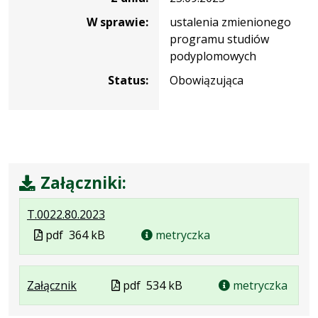
W sprawie:
ustalenia zmienionego
programu studiów
podyplomowych
Status:
Obowiązująca
Załączniki:
.
.
.
T.0022.80.2023
Plik
Rozmiar
Otwiera
Plik
pdf
364 kB
metryczka
w
pliku:
się
w
formacie:
364
w
formacie
pdf
kB
nowej
.
.
.
Plik
Załącznik
pdf
534 kB
metryczka
karcie.
Plik
Rozmiar
Otwiera
w