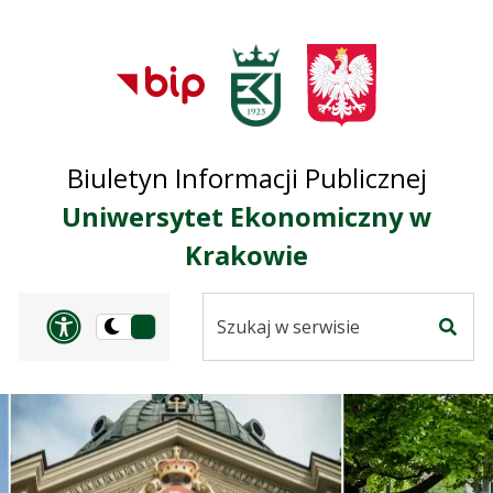
Przejdź do treści
Przejdź do mapy
Przejdź do
głównego menu
serwisu
Biuletyn Informacji Publicznej
Uniwersytet Ekonomiczny w
Krakowie
Szukaj
Panel dostosowania ułat
Przełącz
w
Szuka
na
serwisie
wersję
ciemną