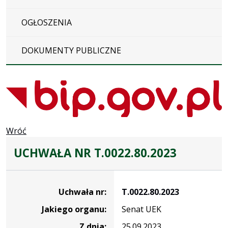
OGŁOSZENIA
DOKUMENTY PUBLICZNE
Wróć
UCHWAŁA NR T.0022.80.2023
Dane
uchwały
Uchwała nr:
T.0022.80.2023
nr
Jakiego organu:
Senat UEK
T.0022.80.2023
Z dnia:
25.09.2023