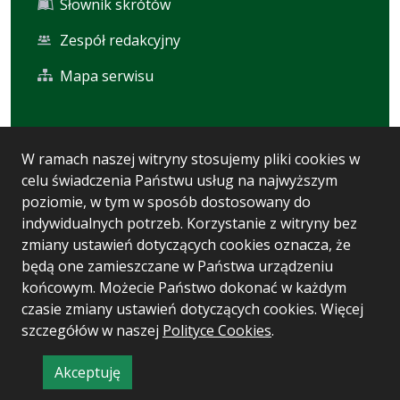
Słownik skrótów
Zespół redakcyjny
Mapa serwisu
Statystyka i dane osobowe
W ramach naszej witryny stosujemy pliki cookies w
celu świadczenia Państwu usług na najwyższym
Statystyki oglądalności
poziomie, w tym w sposób dostosowany do
Ostatnio dodane
indywidualnych potrzeb. Korzystanie z witryny bez
zmiany ustawień dotyczących cookies oznacza, że
Polityka prywatności
będą one zamieszczane w Państwa urządzeniu
końcowym. Możecie Państwo dokonać w każdym
czasie zmiany ustawień dotyczących cookies. Więcej
Wersja systemu: 5.7.0 [93]
szczegółów w naszej
Polityce Cookies
.
Ostatnia aktualizacja BIP: 04.08.2026 10:33
Akceptuję
CMS i hosting: Logonet Sp. z o.o. w Bydgoszczy
informację