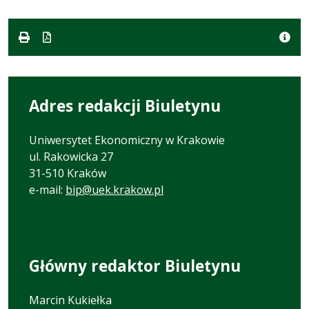
w
pliku:
się
formacie
formacie:
534
w
pdf
kB
nowej
karcie.
Adres redakcji Biuletynu
Uniwersytet Ekonomiczny w Krakowie
ul. Rakowicka 27
31-510 Kraków
e-mail:
bip@uek.krakow.pl
Główny redaktor Biuletynu
Marcin Kukiełka