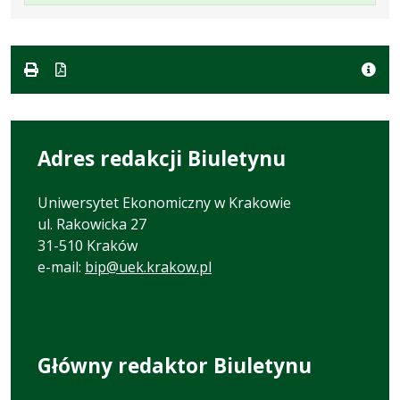
Plik
Rozmiar
Otwiera
w
w
pliku:
się
formacie
formacie:
379
w
pdf
kB
nowej
karcie.
Adres redakcji Biuletynu
Uniwersytet Ekonomiczny w Krakowie
ul. Rakowicka 27
31-510 Kraków
e-mail:
bip@uek.krakow.pl
Główny redaktor Biuletynu