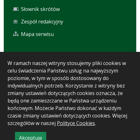
Słownik skrótów
Zespół redakcyjny
Mapa serwisu
Statystyka i dane osobowe
W ramach naszej witryny stosujemy pliki cookies w
celu świadczenia Państwu usług na najwyższym
Statystyki oglądalności
poziomie, w tym w sposób dostosowany do
Ostatnio dodane
indywidualnych potrzeb. Korzystanie z witryny bez
zmiany ustawień dotyczących cookies oznacza, że
Polityka prywatności
będą one zamieszczane w Państwa urządzeniu
końcowym. Możecie Państwo dokonać w każdym
czasie zmiany ustawień dotyczących cookies. Więcej
Wersja systemu: 5.7.0 [93]
szczegółów w naszej
Polityce Cookies
.
Ostatnia aktualizacja BIP: 04.08.2026 10:33
Akceptuję