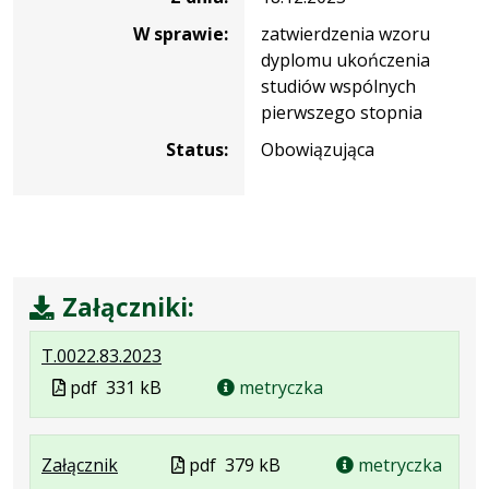
W sprawie:
zatwierdzenia wzoru
dyplomu ukończenia
studiów wspólnych
pierwszego stopnia
Status:
Obowiązująca
Załączniki:
.
.
.
T.0022.83.2023
Plik
Rozmiar
Otwiera
Plik
pdf
331 kB
metryczka
w
pliku:
się
w
formacie:
331
w
formacie
pdf
kB
nowej
.
.
.
Plik
Załącznik
pdf
379 kB
metryczka
karcie.