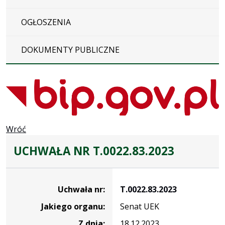
OGŁOSZENIA
DOKUMENTY PUBLICZNE
Wróć
UCHWAŁA NR T.0022.83.2023
Dane
uchwały
Uchwała nr:
T.0022.83.2023
nr
Jakiego organu:
Senat UEK
T.0022.83.2023
Z dnia:
18.12.2023