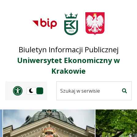
Przejdź do treści
Przejdź do mapy
Przejdź do
głównego menu
serwisu
Biuletyn Informacji Publicznej
Uniwersytet Ekonomiczny w
Krakowie
Szukaj
Panel dostosowania ułat
Przełącz
w
Szuka
na
serwisie
wersję
ciemną