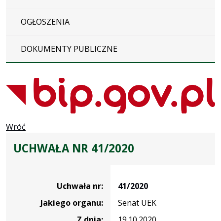
OGŁOSZENIA
DOKUMENTY PUBLICZNE
Wróć
UCHWAŁA NR 41/2020
Dane
uchwały
Uchwała nr:
41/2020
nr
Jakiego organu:
Senat UEK
41/2020
Z dnia:
19.10.2020