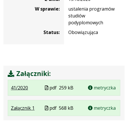
W sprawie:
ustalenia programów
studiów
podyplomowych
Status:
Obowiązująca
Załączniki:
.
.
.
Plik
41/2020
pdf
259 kB
metryczka
Plik
Rozmiar
Otwiera
w
w
pliku:
się
formacie
.
.
.
Plik
Załącznik 1
formacie:
259
w
pdf
568 kB
metryczka
Plik
Rozmiar
Otwiera
w
pdf
kB
nowej
w
pliku:
się
formacie
karcie.