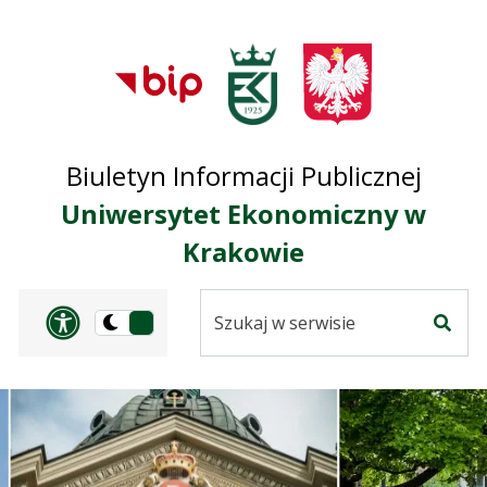
Przejdź do treści
Przejdź do mapy
Przejdź do
głównego menu
serwisu
Biuletyn Informacji Publicznej
Uniwersytet Ekonomiczny w
Krakowie
Szukaj
Panel dostosowania ułat
Przełącz
w
Szuka
na
serwisie
wersję
ciemną