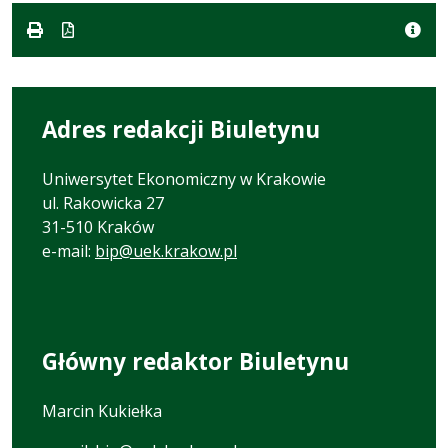
formacie:
568
w
pdf
kB
nowej
karcie.
Adres redakcji Biuletynu
Uniwersytet Ekonomiczny w Krakowie
ul. Rakowicka 27
31-510 Kraków
e-mail:
bip@uek.krakow.pl
Główny redaktor Biuletynu
Marcin Kukiełka