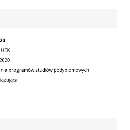
20
 UEK
.2020
enia programów studiów podyplomowych
ązująca