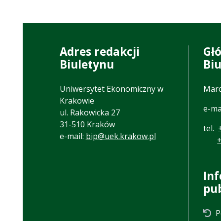
Adres redakcji
Gł
Biuletynu
Bi
Uniwersytet Ekonomiczny w
Marc
Krakowie
e-ma
ul. Rakowicka 27
31-510 Kraków
tel.
e-mail:
bip@uek.krakow.pl
In
pu
P