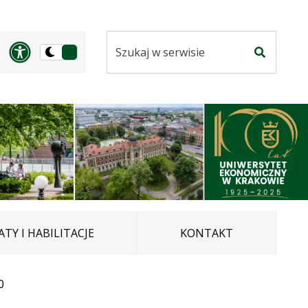
Szukaj
Panel dostosowania ułatwi
Przełącz
w
Szukaj
na
serwisie
wersję
ciemną
TY I HABILITACJE
KONTAKT
0