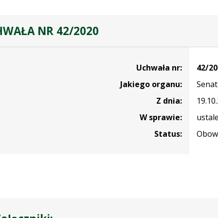
WAŁA NR 42/2020
Uchwała nr:
42/20
Jakiego organu:
Senat
Z dnia:
19.10
W sprawie:
ustal
Status:
Obowi