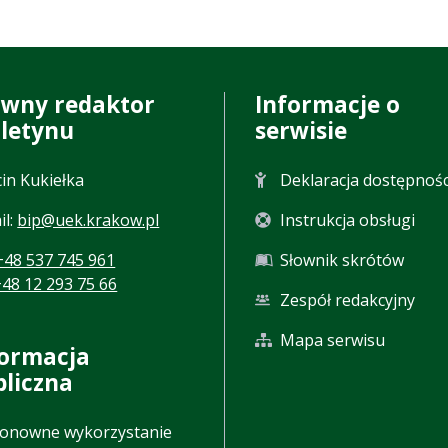
ówny redaktor
Informacje o
uletynu
serwisie
in Kukiełka
Deklaracja dostępnośc
il:
bip@uek.krakow.pl
Instrukcja obsługi
+48 537 745 961
Słownik skrótów
+48 12 293 75 66
Zespół redakcyjny
Mapa serwisu
formacja
bliczna
onowne wykorzystanie