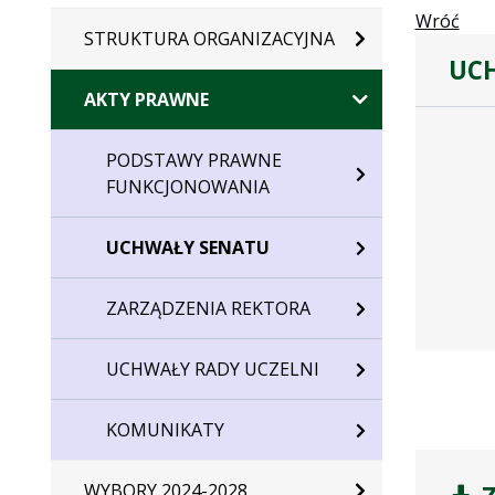
Wróć
STRUKTURA ORGANIZACYJNA
UCH
AKTY PRAWNE
Dane
uchwały
PODSTAWY PRAWNE
nr
FUNKCJONOWANIA
42/2020
UCHWAŁY SENATU
ZARZĄDZENIA REKTORA
UCHWAŁY RADY UCZELNI
KOMUNIKATY
WYBORY 2024-2028