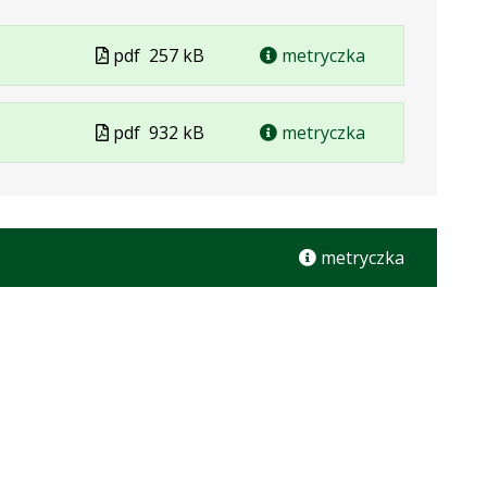
Plik
pdf
257 kB
metryczka
w
formacie
Plik
pdf
932 kB
metryczka
w
formacie
metryczka