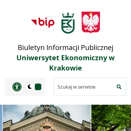
Przejdź do treści
Przejdź do mapy
Przejdź do
głównego menu
serwisu
Biuletyn Informacji Publicznej
Uniwersytet Ekonomiczny w
Krakowie
Szukaj
Panel dostosowania ułat
Przełącz
w
Szuka
na
serwisie
wersję
ciemną