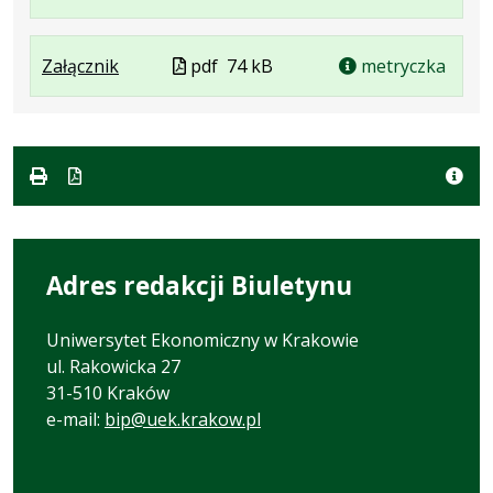
Plik
Rozmiar
Otwiera
w
w
pliku:
się
formacie
.
.
.
Plik
Załącznik
formacie:
36
w
pdf
74 kB
metryczka
Plik
Rozmiar
Otwiera
w
pdf
kB
nowej
w
pliku:
się
formacie
karcie.
formacie:
74
w
pdf
kB
nowej
karcie.
Adres redakcji Biuletynu
Uniwersytet Ekonomiczny w Krakowie
ul. Rakowicka 27
31-510 Kraków
e-mail:
bip@uek.krakow.pl