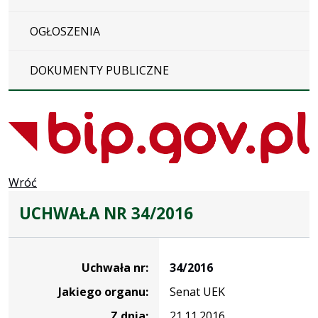
OGŁOSZENIA
DOKUMENTY PUBLICZNE
Wróć
UCHWAŁA NR 34/2016
Dane
uchwały
Uchwała nr:
34/2016
nr
Jakiego organu:
Senat UEK
34/2016
Z dnia:
21.11.2016