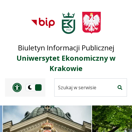
Przejdź do treści
Przejdź do mapy
Przejdź do
głównego menu
serwisu
Biuletyn Informacji Publicznej
Uniwersytet Ekonomiczny w
Krakowie
Szukaj
Panel dostosowania ułat
Przełącz
w
Szuka
na
serwisie
wersję
ciemną