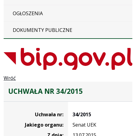
OGŁOSZENIA
DOKUMENTY PUBLICZNE
Wróć
UCHWAŁA NR 34/2015
Dane
uchwały
Uchwała nr:
34/2015
nr
Jakiego organu:
Senat UEK
34/2015
Z dnia:
13.07.2015