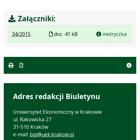
Załączniki:
.
.
Plik
34/2015
doc
41 kB
metryczka
Plik
Rozmiar
w
w
pliku:
formacie
formacie:
41
doc
kB
Adres redakcji Biuletynu
Uniwersytet Ekonomiczny w Krakowie
ul. Rakowicka 27
31-510 Kraków
e-mail:
bip@uek.krakow.pl