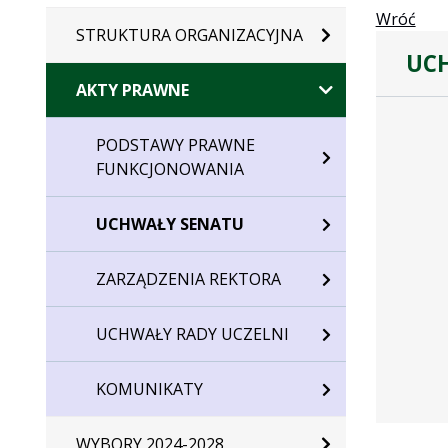
Wróć
STRUKTURA ORGANIZACYJNA
UCH
AKTY PRAWNE
Dane
uchwały
PODSTAWY PRAWNE
nr
FUNKCJONOWANIA
6/2014
UCHWAŁY SENATU
ZARZĄDZENIA REKTORA
UCHWAŁY RADY UCZELNI
KOMUNIKATY
WYBORY 2024-2028