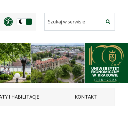
Szukaj
Panel dostosowania ułatwi
Przełącz
w
Szukaj
na
serwisie
wersję
ciemną
TY I HABILITACJE
KONTAKT