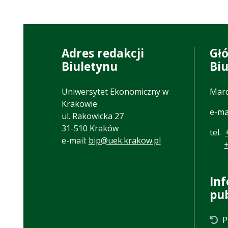
Adres redakcji
Gł
Biuletynu
Bi
Uniwersytet Ekonomiczny w
Marc
Krakowie
e-ma
ul. Rakowicka 27
31-510 Kraków
tel.
e-mail:
bip@uek.krakow.pl
In
pu
P