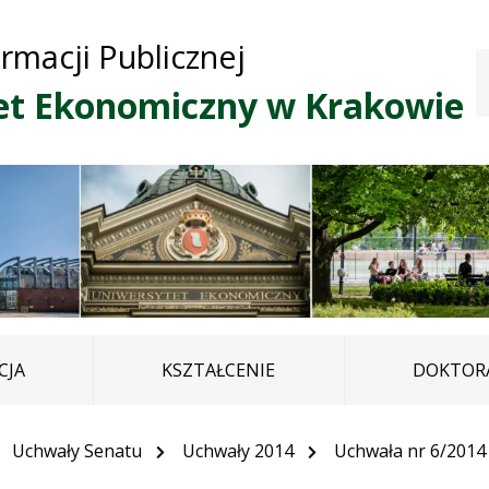
Przejdź do treści
Przejdź do mapy
Przejdź do
ormacji Publicznej
głównego menu
serwisu
et Ekonomiczny w Krakowie
CJA
KSZTAŁCENIE
DOKTORA
Uchwały Senatu
Uchwały 2014
Uchwała nr 6/2014