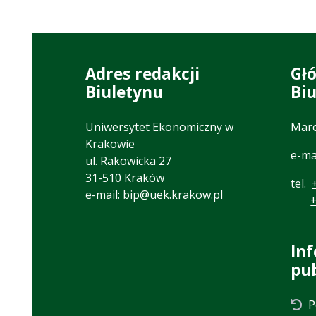
Adres redakcji
Gł
Biuletynu
Bi
Uniwersytet Ekonomiczny w
Marc
Krakowie
e-ma
ul. Rakowicka 27
31-510 Kraków
tel.
e-mail:
bip@uek.krakow.pl
In
pu
P