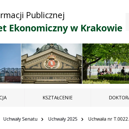
Przejdź do treści
Przejdź do mapy
Przejdź do
ormacji Publicznej
głównego menu
serwisu
et Ekonomiczny w Krakowie
CJA
KSZTAŁCENIE
DOKTORA
Uchwały Senatu
Uchwały 2025
Uchwała nr T.0022