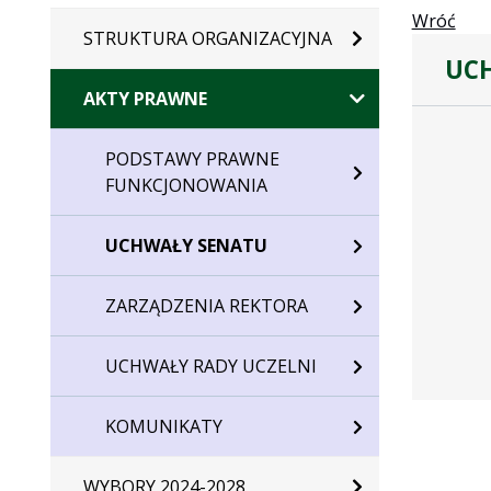
Wróć
STRUKTURA ORGANIZACYJNA
UCH
AKTY PRAWNE
Dane
uchwały
PODSTAWY PRAWNE
nr
FUNKCJONOWANIA
T.0022.10
UCHWAŁY SENATU
ZARZĄDZENIA REKTORA
UCHWAŁY RADY UCZELNI
KOMUNIKATY
WYBORY 2024-2028