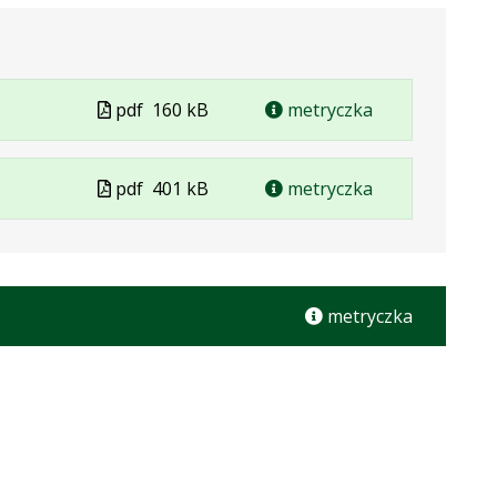
Plik
pdf
160 kB
metryczka
w
formacie
Plik
pdf
401 kB
metryczka
w
formacie
metryczka