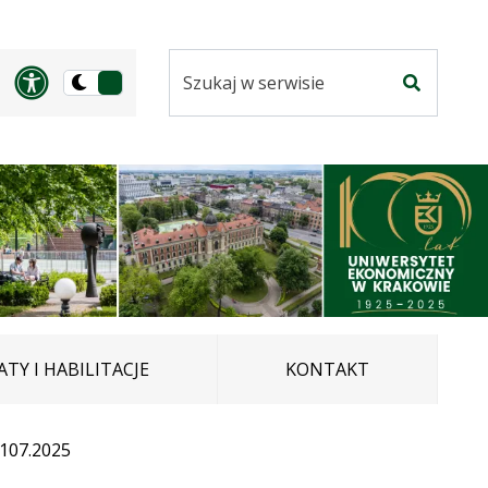
Szukaj
Panel dostosowania ułatwi
Przełącz
w
Szukaj
na
serwisie
wersję
ciemną
TY I HABILITACJE
KONTAKT
.107.2025