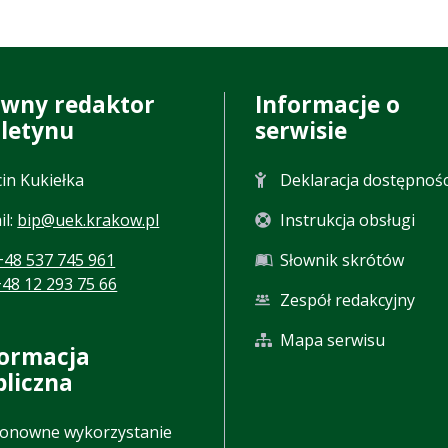
ówny redaktor
Informacje o
uletynu
serwisie
in Kukiełka
Deklaracja dostępnośc
il:
bip@uek.krakow.pl
Instrukcja obsługi
+48 537 745 961
Słownik skrótów
+48 12 293 75 66
Zespół redakcyjny
Mapa serwisu
formacja
bliczna
onowne wykorzystanie