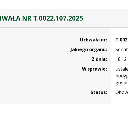
WAŁA NR T.0022.107.2025
Uchwała nr:
T.002
Jakiego organu:
Senat
7.2025
Z dnia:
18.12
W sprawie:
ustal
podyp
gospo
Status:
Obowi