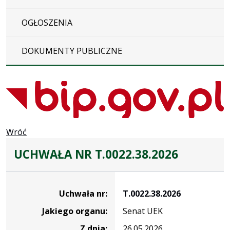
OGŁOSZENIA
DOKUMENTY PUBLICZNE
Wróć
UCHWAŁA NR T.0022.38.2026
Dane
uchwały
Uchwała nr:
T.0022.38.2026
nr
Jakiego organu:
Senat UEK
T.0022.38.2026
Z dnia:
26.05.2026