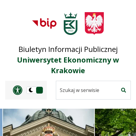
Przejdź do treści
Przejdź do mapy
Przejdź do
głównego menu
serwisu
Biuletyn Informacji Publicznej
Uniwersytet Ekonomiczny w
Krakowie
Szukaj
Panel dostosowania ułat
Przełącz
w
Szuka
na
serwisie
wersję
ciemną