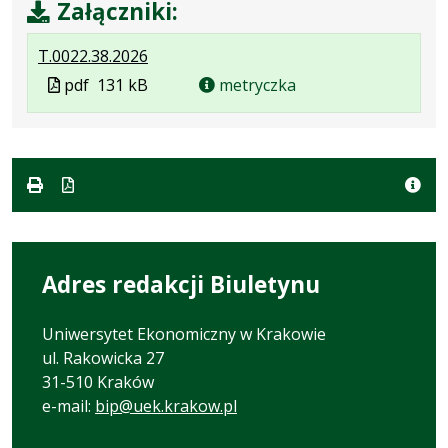
Załączniki:
.
.
.
T.0022.38.2026
Plik
Rozmiar
Otwiera
Plik
pdf
131 kB
metryczka
w
pliku:
się
w
formacie:
131
w
formacie
pdf
kB
nowej
karcie.
Adres redakcji Biuletynu
Uniwersytet Ekonomiczny w Krakowie
ul. Rakowicka 27
31-510 Kraków
e-mail:
bip@uek.krakow.pl