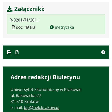
Załączniki:
.
.
R-0201-71/2011
Plik
Rozmiar
Plik
doc
49 kB
metryczka
w
pliku:
w
formacie:
49
formacie
doc
kB
Adres redakcji Biuletynu
Uniwersytet Ekonomiczny w Krakowie
ul. Rakowicka 27
31-510 Kraków
e-mail:
bip@uek.krakow.pl