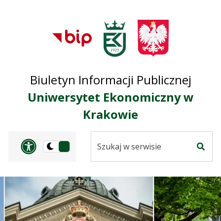
Przejdź do treści
Przejdź do mapy
Przejdź do
głównego menu
serwisu
Biuletyn Informacji Publicznej
Uniwersytet Ekonomiczny w
Krakowie
Szukaj
Panel dostosowania ułat
Przełącz
w
Szuka
na
serwisie
wersję
ciemną