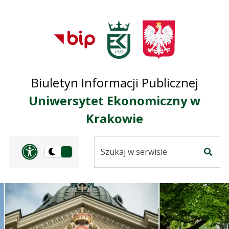
Przejdź do treści
Przejdź do mapy
Przejdź do
głównego menu
serwisu
Biuletyn Informacji Publicznej
Uniwersytet Ekonomiczny w
Krakowie
Szukaj
Panel dostosowania ułat
Przełącz
w
Szuka
na
serwisie
wersję
ciemną