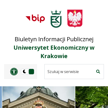
Przejdź do treści
Przejdź do mapy
Przejdź do
głównego menu
serwisu
Biuletyn Informacji Publicznej
Uniwersytet Ekonomiczny w
Krakowie
Szukaj
Panel dostosowania ułat
Przełącz
w
Szuka
na
serwisie
wersję
ciemną