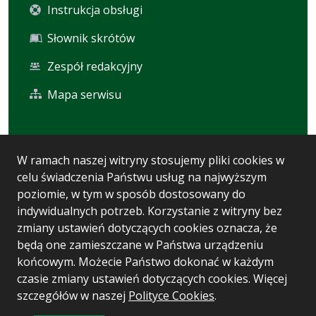
Instrukcja obsługi
Słownik skrótów
Zespół redakcyjny
Mapa serwisu
Statystyka i dane osobowe
W ramach naszej witryny stosujemy pliki cookies w
celu świadczenia Państwu usług na najwyższym
Statystyki oglądalności
poziomie, w tym w sposób dostosowany do
Ostatnio dodane
indywidualnych potrzeb. Korzystanie z witryny bez
zmiany ustawień dotyczących cookies oznacza, że
Polityka prywatności
będą one zamieszczane w Państwa urządzeniu
końcowym. Możecie Państwo dokonać w każdym
czasie zmiany ustawień dotyczących cookies. Więcej
Wersja systemu: 5.7.0 [93]
szczegółów w naszej
Polityce Cookies
.
Ostatnia aktualizacja BIP: 04.08.2026 10:33