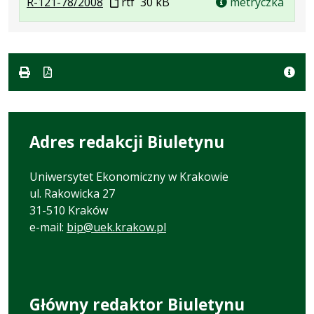
.
.
Plik
R-121-78/2008
rtf
30 kB
metryczka
Plik
Rozmiar
w
w
pliku:
formacie
formacie:
30
rtf
kB
Adres redakcji Biuletynu
Uniwersytet Ekonomiczny w Krakowie
ul. Rakowicka 27
31-510 Kraków
e-mail:
bip@uek.krakow.pl
Główny redaktor Biuletynu