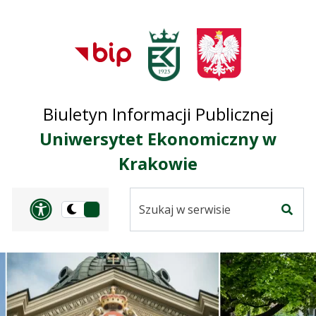
Przejdź do treści
Przejdź do mapy
Przejdź do
głównego menu
serwisu
Biuletyn Informacji Publicznej
Uniwersytet Ekonomiczny w
Krakowie
Szukaj
Panel dostosowania ułat
Przełącz
w
Szuka
na
serwisie
wersję
ciemną