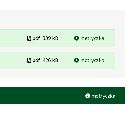
Plik
pdf
339 kB
metryczka
w
formacie
Plik
pdf
426 kB
metryczka
w
formacie
metryczka