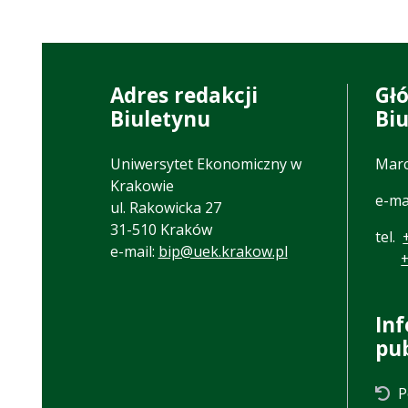
Adres redakcji
Gł
Biuletynu
Bi
Uniwersytet Ekonomiczny w
Marc
Krakowie
e-ma
ul. Rakowicka 27
31-510 Kraków
tel.
e-mail:
bip@uek.krakow.pl
In
pu
P