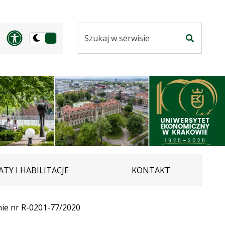
Szukaj
Panel dostosowania ułatwi
Przełącz
w
Szukaj
na
serwisie
wersję
ciemną
TY I HABILITACJE
KONTAKT
ie nr R-0201-77/2020