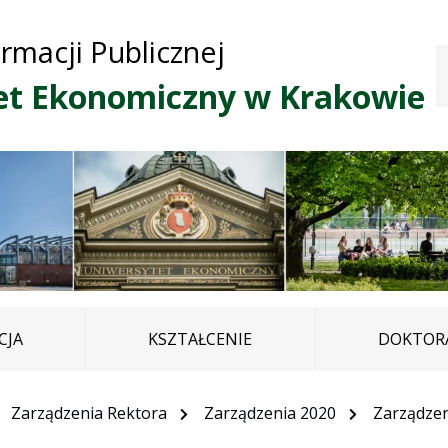
Przejdź do treści
Przejdź do mapy
Przejdź do
ormacji Publicznej
głównego menu
serwisu
et Ekonomiczny w Krakowie
CJA
KSZTAŁCENIE
DOKTORA
Zarządzenia Rektora
Zarządzenia 2020
Zarządzen