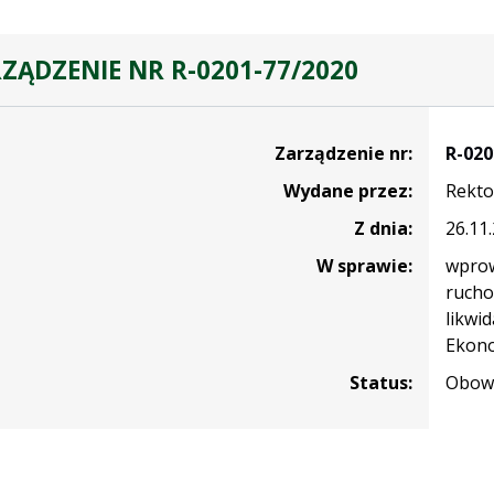
ZĄDZENIE NR R-0201-77/2020
nie
Zarządzenie nr:
R-020
Wydane przez:
Rekto
Z dnia:
26.11
W sprawie:
wprow
rucho
likwi
Ekono
Status:
Obowi