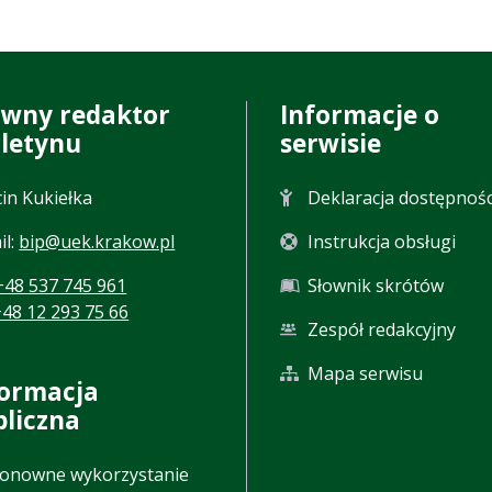
ówny redaktor
Informacje o
uletynu
serwisie
in Kukiełka
Deklaracja dostępnośc
il:
bip@uek.krakow.pl
Instrukcja obsługi
+48 537 745 961
Słownik skrótów
+48 12 293 75 66
Zespół redakcyjny
Mapa serwisu
formacja
bliczna
onowne wykorzystanie