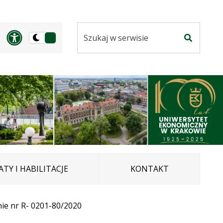
Szukaj
Panel dostosowania ułatwi
Przełącz
w
Szukaj
na
serwisie
wersję
ciemną
TY I HABILITACJE
KONTAKT
ie nr R- 0201-80/2020