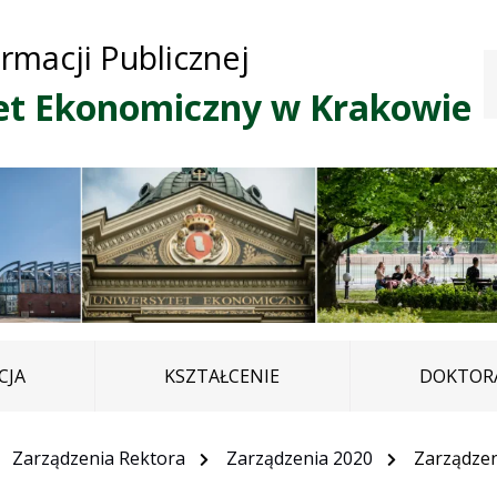
Przejdź do treści
Przejdź do mapy
Przejdź do
ormacji Publicznej
głównego menu
serwisu
et Ekonomiczny w Krakowie
CJA
KSZTAŁCENIE
DOKTORA
Zarządzenia Rektora
Zarządzenia 2020
Zarządzen