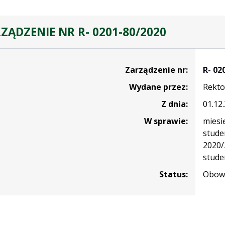
ZĄDZENIE NR R- 0201-80/2020
nie
Zarządzenie nr:
R- 02
Wydane przez:
Rekto
Z dnia:
01.12
W sprawie:
miesi
stude
2020/
stude
Status:
Obowi