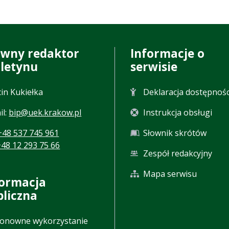
ówny redaktor
Informacje o
uletynu
serwisie
in Kukiełka
Deklaracja dostępnośc
il:
bip@uek.krakow.pl
Instrukcja obsługi
+48 537 745 961
Słownik skrótów
+48 12 293 75 66
Zespół redakcyjny
Mapa serwisu
formacja
bliczna
onowne wykorzystanie