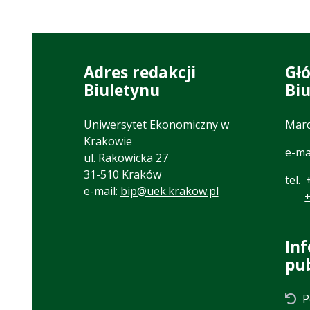
Adres redakcji
Gł
Biuletynu
Bi
Uniwersytet Ekonomiczny w
Marc
Krakowie
e-ma
ul. Rakowicka 27
31-510 Kraków
tel.
e-mail:
bip@uek.krakow.pl
In
pu
P