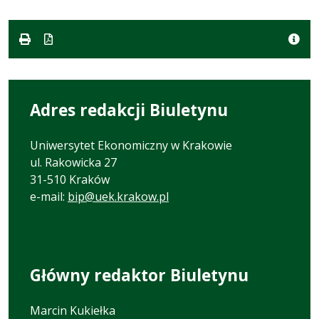
formacie
doc
kB
Adres redakcji Biuletynu
Uniwersytet Ekonomiczny w Krakowie
ul. Rakowicka 27
31-510 Kraków
e-mail:
bip@uek.krakow.pl
Główny redaktor Biuletynu
Marcin Kukiełka