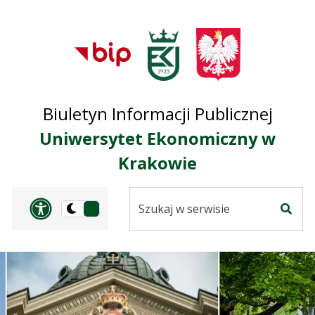
Przejdź do treści
Przejdź do mapy
Przejdź do
głównego menu
serwisu
Biuletyn Informacji Publicznej
Uniwersytet Ekonomiczny w
Krakowie
Szukaj
Panel dostosowania ułat
Przełącz
w
Szuka
na
serwisie
wersję
ciemną