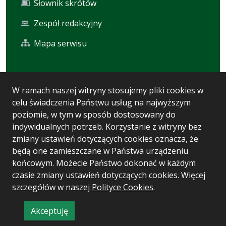
Słownik skrótów
Zespół redakcyjny
Mapa serwisu
Statystyka i dane osobowe
W ramach naszej witryny stosujemy pliki cookies w
celu świadczenia Państwu usług na najwyższym
Statystyki oglądalności
poziomie, w tym w sposób dostosowany do
Ostatnio dodane
indywidualnych potrzeb. Korzystanie z witryny bez
zmiany ustawień dotyczących cookies oznacza, że
Polityka prywatności
będą one zamieszczane w Państwa urządzeniu
końcowym. Możecie Państwo dokonać w każdym
czasie zmiany ustawień dotyczących cookies. Więcej
Wersja systemu: 5.7.0 [93]
szczegółów w naszej
Polityce Cookies
.
Ostatnia aktualizacja BIP: 10.08.2026 10:35
Akceptuję
CMS i hosting: Logonet Sp. z o.o. w Bydgoszczy
informację