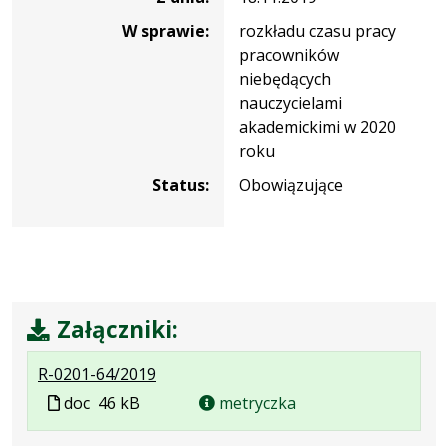
W sprawie:
rozkładu czasu pracy
pracowników
niebędących
nauczycielami
akademickimi w 2020
roku
Status:
Obowiązujące
Załączniki:
.
.
R-0201-64/2019
Plik
Rozmiar
Plik
doc
46 kB
metryczka
w
pliku:
w
formacie:
46