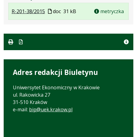
.
.
Plik
R-201-38/2015
doc
31 kB
metryczka
Plik
Rozmiar
w
w
pliku:
formacie
formacie:
31
doc
kB
Adres redakcji Biuletynu
Uniwersytet Ekonomiczny w Krakowie
ul. Rakowicka 27
31-510 Kraków
e-mail:
bip@uek.krakow.pl