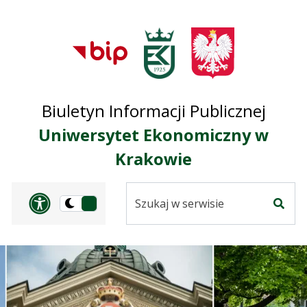
Przejdź do treści
Przejdź do mapy
Przejdź do
głównego menu
serwisu
Biuletyn Informacji Publicznej
Uniwersytet Ekonomiczny w
Krakowie
Szukaj
Panel dostosowania ułat
Przełącz
w
Szuka
na
serwisie
wersję
ciemną