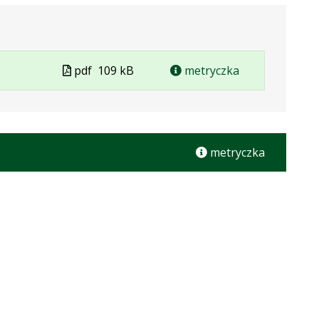
Plik
pdf
109 kB
metryczka
w
formacie
metryczka