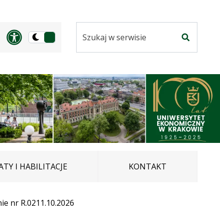
Szukaj
Panel dostosowania ułatwi
Przełącz
w
Szukaj
na
serwisie
wersję
ciemną
TY I HABILITACJE
KONTAKT
ie nr R.0211.10.2026