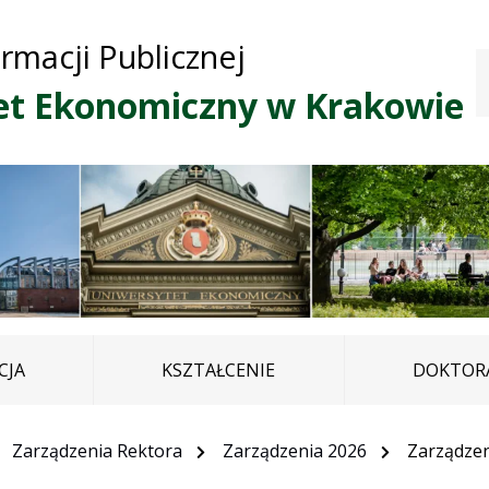
Przejdź do treści
Przejdź do mapy
Przejdź do
ormacji Publicznej
głównego menu
serwisu
et Ekonomiczny w Krakowie
CJA
KSZTAŁCENIE
DOKTORA
Zarządzenia Rektora
Zarządzenia 2026
Zarządzen