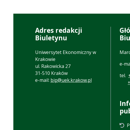
Adres redakcji
Gł
Biuletynu
Bi
Uniwersytet Ekonomiczny w
Marc
Krakowie
e-ma
ul. Rakowicka 27
31-510 Kraków
tel.
e-mail:
bip@uek.krakow.pl
In
pu
P