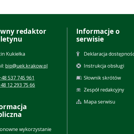
ówny redaktor
Informacje o
uletynu
serwisie
in Kukiełka
Deklaracja dostępnośc
il:
bip@uek.krakow.pl
Instrukcja obsługi
+48 537 745 961
Słownik skrótów
+48 12 293 75 66
Zespół redakcyjny
Mapa serwisu
formacja
bliczna
onowne wykorzystanie