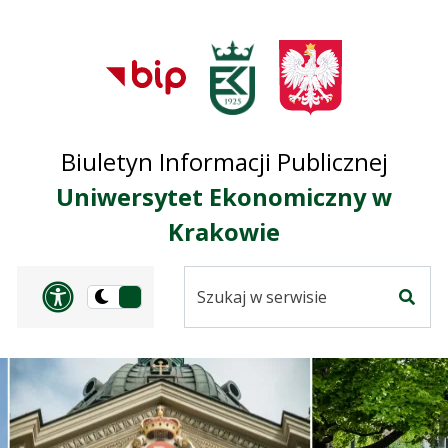
Przejdź do treści
Przejdź do mapy
Przejdź do
głównego menu
serwisu
Biuletyn Informacji Publicznej
Uniwersytet Ekonomiczny w
Krakowie
Szukaj
Panel dostosowania ułat
Przełącz
w
Szuka
na
serwisie
wersję
ciemną