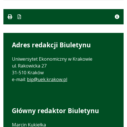
formacie:
186
w
formacie
pdf
kB
nowej
karcie.
Adres redakcji Biuletynu
Uniwersytet Ekonomiczny w Krakowie
ul. Rakowicka 27
31-510 Kraków
e-mail:
bip@uek.krakow.pl
Główny redaktor Biuletynu
Marcin Kukiełka