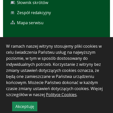
Słownik skrótów
Zespół redakcyjny
Mapa serwisu
Statystyka i dane osobowe
W ramach naszej witryny stosujemy pliki cookies w
celu świadczenia Państwu usług na najwyższym
Statystyki oglądalności
poziomie, w tym w sposób dostosowany do
Ostatnio dodane
indywidualnych potrzeb. Korzystanie z witryny bez
zmiany ustawień dotyczących cookies oznacza, że
Polityka prywatności
będą one zamieszczane w Państwa urządzeniu
końcowym. Możecie Państwo dokonać w każdym
czasie zmiany ustawień dotyczących cookies. Więcej
Wersja systemu: 5.7.0 [93]
szczegółów w naszej
Polityce Cookies
.
Ostatnia aktualizacja BIP: 04.08.2026 10:33
Akceptuję
CMS i hosting: Logonet Sp. z o.o. w Bydgoszczy
informację