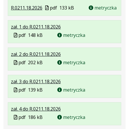
.
.
.
Plik
R.0211.18.2026
pdf
133 kB
metryczka
Plik
Rozmiar
Otwiera
w
w
pliku:
się
formacie
.
.
.
zał. 1 do R.0211.18.2026
formacie:
133
w
Plik
Rozmiar
Otwiera
Plik
pdf
148 kB
pdf
kB
nowej
metryczka
w
pliku:
się
w
karcie.
formacie:
148
w
formacie
.
.
.
zał. 2 do R.0211.18.2026
pdf
kB
nowej
Plik
Rozmiar
Otwiera
karcie.
Plik
pdf
202 kB
metryczka
w
pliku:
się
w
formacie:
202
w
formacie
.
.
.
zał. 3 do R.0211.18.2026
pdf
kB
nowej
Plik
Rozmiar
Otwiera
karcie.
Plik
pdf
139 kB
metryczka
w
pliku:
się
w
formacie:
139
w
formacie
.
.
.
zał. 4 do R.0211.18.2026
pdf
kB
nowej
Plik
Rozmiar
Otwiera
karcie.
Plik
pdf
186 kB
metryczka
w
pliku:
się
w