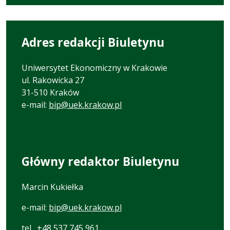
karcie.
Adres redakcji Biuletynu
Uniwersytet Ekonomiczny w Krakowie
ul. Rakowicka 27
31-510 Kraków
e-mail:
bip@uek.krakow.pl
Główny redaktor Biuletynu
Marcin Kukiełka
e-mail:
bip@uek.krakow.pl
tel.
+48 537 745 961