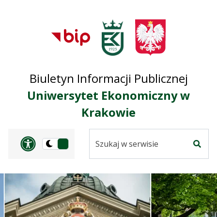
Przejdź do treści
Przejdź do mapy
Przejdź do
głównego menu
serwisu
Biuletyn Informacji Publicznej
Uniwersytet Ekonomiczny w
Krakowie
Szukaj
Panel dostosowania ułat
Przełącz
w
Szuka
na
serwisie
wersję
ciemną