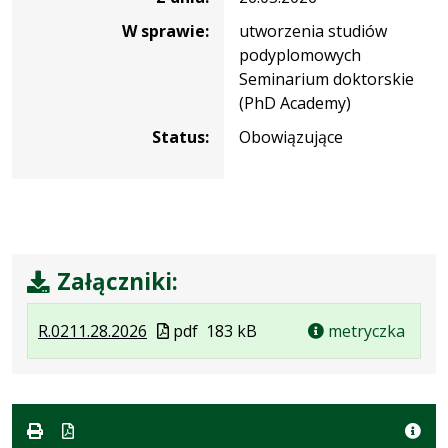
W sprawie:
utworzenia studiów
podyplomowych
Seminarium doktorskie
(PhD Academy)
Status:
Obowiązujące
Załączniki:
.
.
.
Plik
R.0211.28.2026
pdf
183 kB
metryczka
Plik
Rozmiar
Otwiera
w
w
pliku:
się
formacie
formacie:
183
w
pdf
kB
nowej