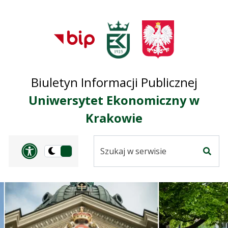
Przejdź do treści
Przejdź do mapy
Przejdź do
głównego menu
serwisu
Biuletyn Informacji Publicznej
Uniwersytet Ekonomiczny w
Krakowie
Szukaj
Panel dostosowania ułat
Przełącz
w
Szuka
na
serwisie
wersję
ciemną