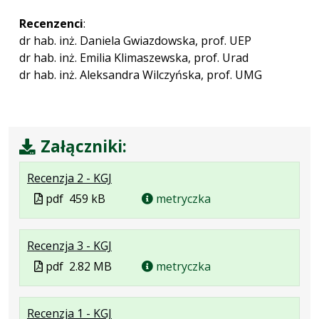
Recenzenci
:
dr hab. inż. Daniela Gwiazdowska, prof. UEP
dr hab. inż. Emilia Klimaszewska, prof. Urad
dr hab. inż. Aleksandra Wilczyńska, prof. UMG
Załączniki:
.
.
.
Recenzja 2 - KGJ
Plik
Rozmiar
Otwiera
Plik
pdf
459 kB
metryczka
w
pliku:
się
w
formacie:
459
w
formacie
.
.
.
Recenzja 3 - KGJ
pdf
kB
nowej
Plik
Rozmiar
Otwiera
karcie.
Plik
pdf
2.82 MB
metryczka
w
pliku:
się
w
formacie:
2.82
w
formacie
.
.
.
Recenzja 1 - KGJ
pdf
MB
nowej