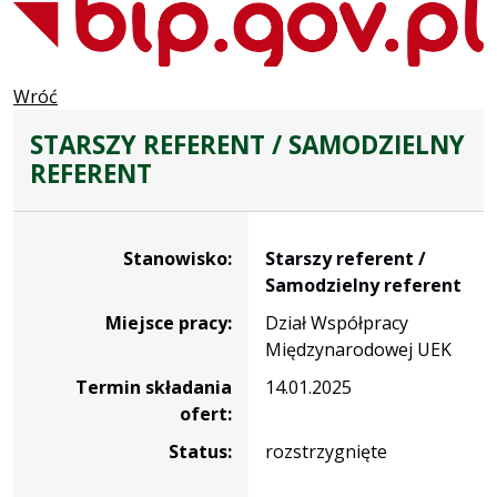
Wróć
STARSZY REFERENT / SAMODZIELNY
REFERENT
Dane dotyczące rekrutacji na stanowisko Starszy referent
Stanowisko:
Starszy referent /
Samodzielny referent
Miejsce pracy:
Dział Współpracy
Międzynarodowej UEK
Termin składania
14.01.2025
ofert:
Status:
rozstrzygnięte