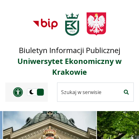
Przejdź do treści
Przejdź do mapy
Przejdź do
głównego menu
serwisu
Biuletyn Informacji Publicznej
Uniwersytet Ekonomiczny w
Krakowie
Szukaj
Panel dostosowania ułat
Przełącz
w
Szuka
na
serwisie
wersję
ciemną