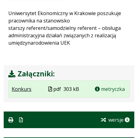
Uniwersytet Ekonomiczny w Krakowie poszukuje
pracownika na stanowisko
starszy referent/samodzielny referent – obsługa
administracyjna działań związanych z realizacją
umiędzynarodowienia UEK
Załączniki:
.
.
.
Plik
Konkurs
pdf
303 kB
metryczka
Plik
Rozmiar
Otwiera
w
w
pliku:
się
formacie
formacie:
303
w
pdf
kB
nowej
wersje
karcie.