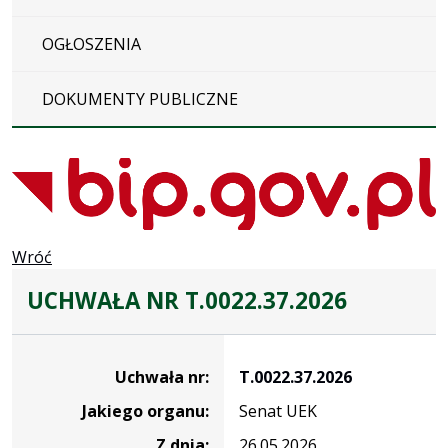
OGŁOSZENIA
DOKUMENTY PUBLICZNE
Wróć
UCHWAŁA NR T.0022.37.2026
Dane
uchwały
Uchwała nr:
T.0022.37.2026
nr
Jakiego organu:
Senat UEK
T.0022.37.2026
Z dnia:
26.05.2026