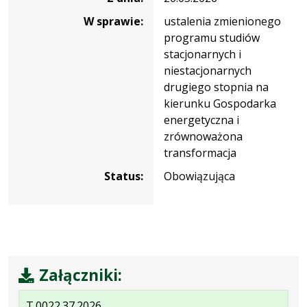
W sprawie:
ustalenia zmienionego
programu studiów
stacjonarnych i
niestacjonarnych
drugiego stopnia na
kierunku Gospodarka
energetyczna i
zrównoważona
transformacja
Status:
Obowiązująca
Załączniki:
.
.
.
T.0022.37.2026