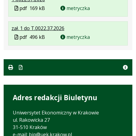
Plik
Rozmiar
Otwiera
Plik
pdf
169 kB
metryczka
w
pliku:
się
w
formacie:
169
w
formacie
.
.
.
zał. 1 do T.0022.37.2026
pdf
kB
nowej
Plik
Rozmiar
Otwiera
karcie.
Plik
pdf
496 kB
metryczka
w
pliku:
się
w
formacie:
496
w
formacie
pdf
kB
nowej
karcie.
Adres redakcji Biuletynu
Uniwersytet Ekonomiczny w Krakowie
ul. Rakowicka 27
31-510 Kraków
e-mail:
bip@uek.krakow.pl