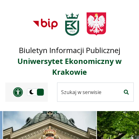
Przejdź do treści
Przejdź do mapy
Przejdź do
głównego menu
serwisu
Biuletyn Informacji Publicznej
Uniwersytet Ekonomiczny w
Krakowie
Szukaj
Panel dostosowania ułat
Przełącz
w
Szuka
na
serwisie
wersję
ciemną