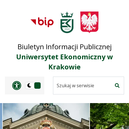
Przejdź do treści
Przejdź do mapy
Przejdź do
głównego menu
serwisu
Biuletyn Informacji Publicznej
Uniwersytet Ekonomiczny w
Krakowie
Szukaj
Panel dostosowania ułat
Przełącz
w
Szuka
na
serwisie
wersję
ciemną