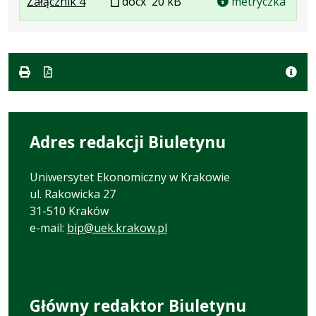
.
.
Plik
Załącznik 4
formacie:
20
docx
20 kB
metryczka
Plik
Rozmiar
w
docx
kB
w
pliku:
formacie
formacie:
20
docx
kB
Adres redakcji Biuletynu
Uniwersytet Ekonomiczny w Krakowie
ul. Rakowicka 27
31-510 Kraków
e-mail:
bip@uek.krakow.pl
Główny redaktor Biuletynu