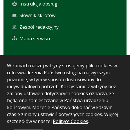
Instrukcja obsługi
Słownik skrótów
Zespół redakcyjny
Mapa serwisu
Statystyka i dane osobowe
W ramach naszej witryny stosujemy pliki cookies w
celu świadczenia Państwu usług na najwyższym
Statystyki oglądalności
poziomie, w tym w sposób dostosowany do
Ostatnio dodane
indywidualnych potrzeb. Korzystanie z witryny bez
zmiany ustawień dotyczących cookies oznacza, że
Polityka prywatności
będą one zamieszczane w Państwa urządzeniu
końcowym. Możecie Państwo dokonać w każdym
czasie zmiany ustawień dotyczących cookies. Więcej
Wersja systemu: 5.7.0 [93]
szczegółów w naszej
Polityce Cookies
.
Ostatnia aktualizacja BIP: 04.08.2026 10:33