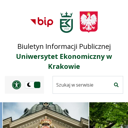
Przejdź do treści
Przejdź do mapy
Przejdź do
głównego menu
serwisu
Biuletyn Informacji Publicznej
Uniwersytet Ekonomiczny w
Krakowie
Szukaj
Panel dostosowania ułat
Przełącz
w
Szuka
na
serwisie
wersję
ciemną