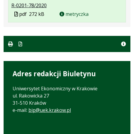
.
.
.
R-0201-78/2020
Plik
Rozmiar
Otwiera
Plik
pdf
272 kB
metryczka
w
pliku:
się
w
formacie:
272
w
formacie
pdf
kB
nowej
karcie.
Adres redakcji Biuletynu
Uniwersytet Ekonomiczny w Krakowie
ul. Rakowicka 27
31-510 Kraków
e-mail:
bip@uek.krakow.pl