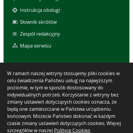
Instrukcja obsługi
Słownik skrótów
Zespół redakcyjny
Mapa serwisu
Statystyka i dane osobowe
W ramach naszej witryny stosujemy pliki cookies w
celu świadczenia Państwu usług na najwyższym
Statystyki oglądalności
poziomie, w tym w sposób dostosowany do
Ostatnio dodane
indywidualnych potrzeb. Korzystanie z witryny bez
zmiany ustawień dotyczących cookies oznacza, że
Polityka prywatności
będą one zamieszczane w Państwa urządzeniu
końcowym. Możecie Państwo dokonać w każdym
czasie zmiany ustawień dotyczących cookies. Więcej
Wersja systemu: 5.7.0 [93]
szczegółów w naszej
Polityce Cookies
.