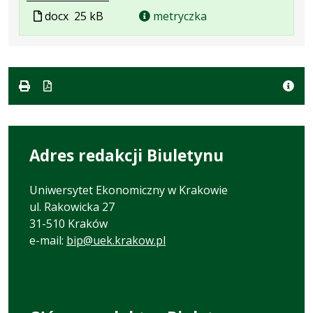
Plik
Rozmiar
Plik
docx
25 kB
metryczka
w
pliku:
w
formacie:
25
formacie
docx
kB
Adres redakcji Biuletynu
Uniwersytet Ekonomiczny w Krakowie
ul. Rakowicka 27
31-510 Kraków
e-mail:
bip@uek.krakow.pl