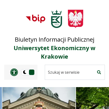
Przejdź do treści
Przejdź do mapy
Przejdź do
głównego menu
serwisu
Biuletyn Informacji Publicznej
Uniwersytet Ekonomiczny w
Krakowie
Szukaj
Panel dostosowania ułat
Przełącz
w
Szuka
na
serwisie
wersję
ciemną