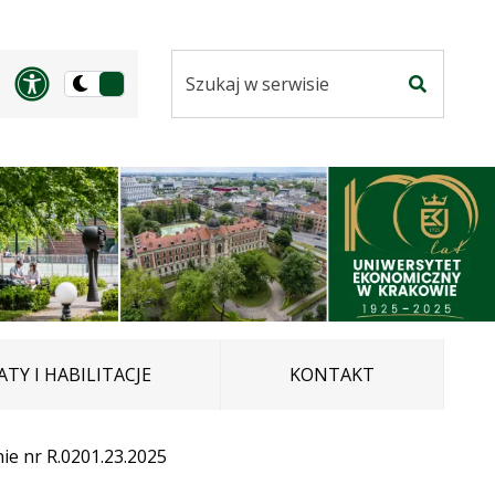
Szukaj
Panel dostosowania ułatwi
Przełącz
w
Szukaj
na
serwisie
wersję
ciemną
TY I HABILITACJE
KONTAKT
ie nr R.0201.23.2025