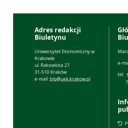
Adres redakcji
Gł
Biuletynu
Bi
Uniwersytet Ekonomiczny w
Marc
Krakowie
e-ma
ul. Rakowicka 27
31-510 Kraków
tel.
e-mail:
bip@uek.krakow.pl
In
pu
P