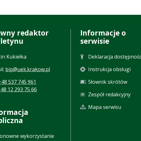
ówny redaktor
Informacje o
uletynu
serwisie
in Kukiełka
Deklaracja dostępnośc
il:
bip@uek.krakow.pl
Instrukcja obsługi
+48 537 745 961
Słownik skrótów
+48 12 293 75 66
Zespół redakcyjny
Mapa serwisu
formacja
bliczna
onowne wykorzystanie