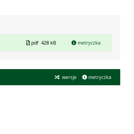
Plik
pdf
428 kB
metryczka
w
formacie
wersje
metryczka