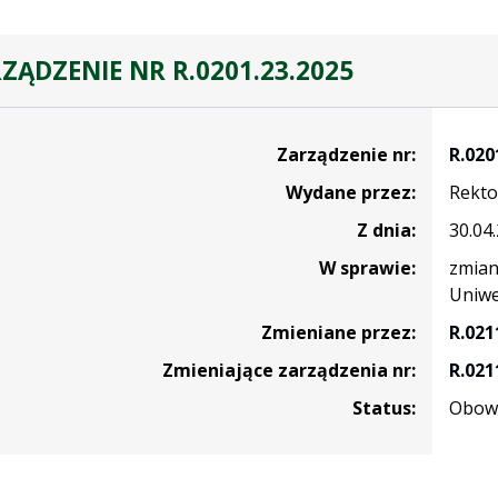
ZĄDZENIE NR R.0201.23.2025
nie
Zarządzenie nr:
R.020
Wydane przez:
Rekto
Z dnia:
30.04
W sprawie:
zmian
Uniwe
Zmieniane przez:
R.021
Zmieniające zarządzenia nr:
R.021
Status:
Obowi