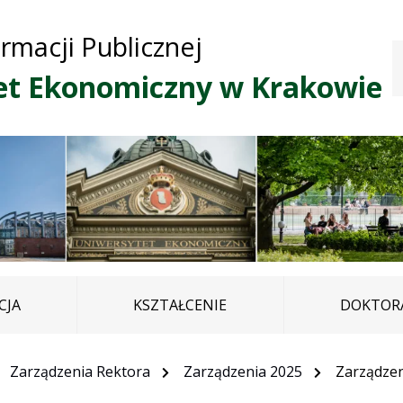
Przejdź do treści
Przejdź do mapy
Przejdź do
ormacji Publicznej
głównego menu
serwisu
et Ekonomiczny w Krakowie
CJA
KSZTAŁCENIE
DOKTORA
Zarządzenia Rektora
Zarządzenia 2025
Zarządzen