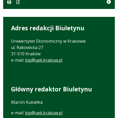
pdf
kB
nowej
karcie.
Adres redakcji Biuletynu
Uniwersytet Ekonomiczny w Krakowie
ul. Rakowicka 27
31-510 Kraków
e-mail:
bip@uek.krakow.pl
Główny redaktor Biuletynu
Marcin Kukiełka
e-mail:
bip@uek.krakow.pl