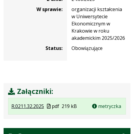
W sprawie:
organizacji kształcenia
w Uniwersytecie
Ekonomicznym w
Krakowie w roku
akademickim 2025/2026
Status:
Obowiązujące
Załączniki:
.
.
.
Plik
R.0211.32.2025
pdf
219 kB
metryczka
Plik
Rozmiar
Otwiera
w
w
pliku:
się
formacie
formacie:
219
w