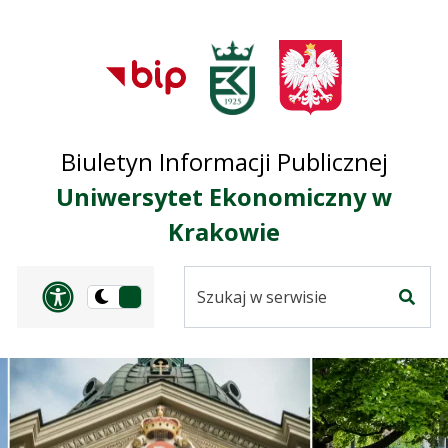
Przejdź do treści
Przejdź do mapy
Przejdź do
głównego menu
serwisu
Biuletyn Informacji Publicznej
Uniwersytet Ekonomiczny w
Krakowie
Szukaj
Panel dostosowania ułat
Przełącz
w
Szuka
na
serwisie
wersję
ciemną