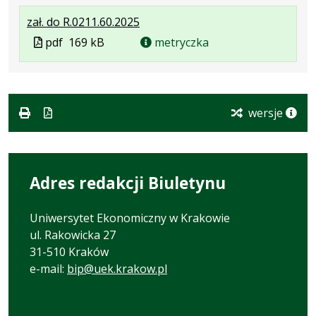
w
pliku:
się
formacie
.
.
.
zał. do R.0211.60.2025
formacie:
137
w
Plik
Rozmiar
Otwiera
Plik
pdf
169 kB
pdf
kB
nowej
metryczka
w
pliku:
się
w
karcie.
formacie:
169
w
formacie
pdf
kB
nowej
karcie.
wersje
Adres redakcji Biuletynu
Uniwersytet Ekonomiczny w Krakowie
ul. Rakowicka 27
31-510 Kraków
e-mail:
bip@uek.krakow.pl