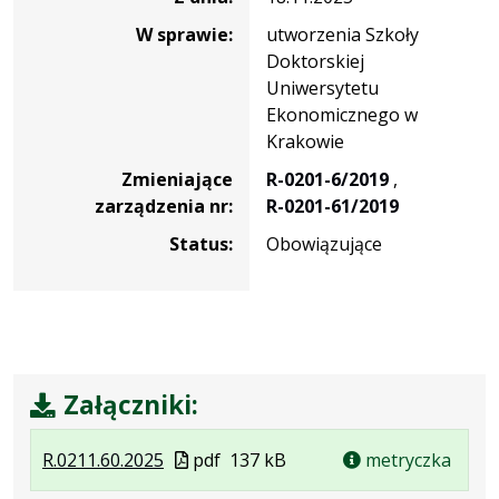
W sprawie:
utworzenia Szkoły
Doktorskiej
Uniwersytetu
Ekonomicznego w
Krakowie
Zmieniające
R-0201-6/2019
,
zarządzenia nr:
R-0201-61/2019
Status:
Obowiązujące
Załączniki:
.
.
.
Plik
R.0211.60.2025
pdf
137 kB
metryczka
Plik
Rozmiar
Otwiera
w