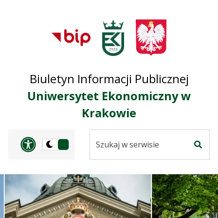
Przejdź do treści
Przejdź do mapy
Przejdź do
głównego menu
serwisu
Biuletyn Informacji Publicznej
Uniwersytet Ekonomiczny w
Krakowie
Szukaj
Panel dostosowania ułat
Przełącz
w
Szuka
na
serwisie
wersję
ciemną