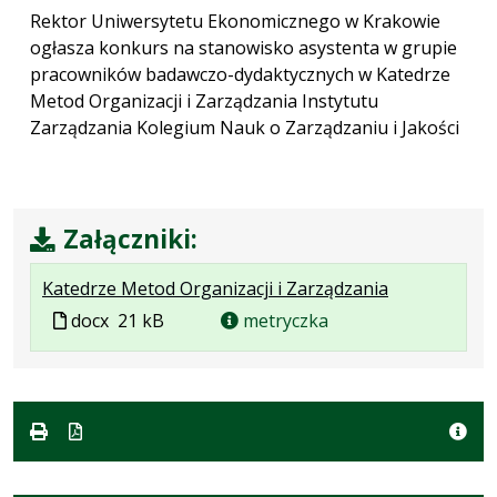
Rektor Uniwersytetu Ekonomicznego w Krakowie
ogłasza konkurs na stanowisko asystenta w grupie
pracowników badawczo-dydaktycznych w Katedrze
Metod Organizacji i Zarządzania Instytutu
Zarządzania Kolegium Nauk o Zarządzaniu i Jakości
Załączniki:
.
.
Katedrze Metod Organizacji i Zarządzania
Plik
Rozmiar
Plik
docx
21 kB
metryczka
w
pliku:
w
formacie:
21
formacie
docx
kB