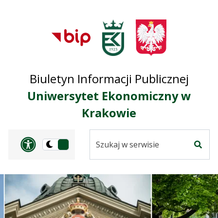
Przejdź do treści
Przejdź do mapy
Przejdź do
głównego menu
serwisu
Biuletyn Informacji Publicznej
Uniwersytet Ekonomiczny w
Krakowie
Szukaj
Panel dostosowania ułat
Przełącz
w
Szuka
na
serwisie
wersję
ciemną