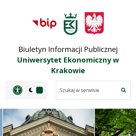
Przejdź do treści
Przejdź do mapy
Przejdź do
głównego menu
serwisu
Biuletyn Informacji Publicznej
Uniwersytet Ekonomiczny w
Krakowie
Szukaj
Panel dostosowania ułat
Przełącz
w
Szuka
na
serwisie
wersję
ciemną