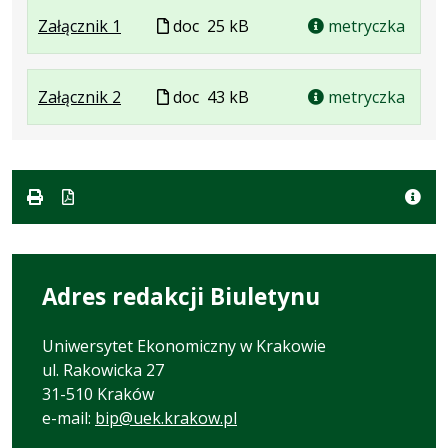
formacie
doc
kB
.
.
Plik
Załącznik 1
doc
25 kB
metryczka
Plik
Rozmiar
w
w
pliku:
formacie
.
.
Plik
Załącznik 2
formacie:
25
doc
43 kB
metryczka
Plik
Rozmiar
w
doc
kB
w
pliku:
formacie
formacie:
43
doc
kB
Adres redakcji Biuletynu
Uniwersytet Ekonomiczny w Krakowie
ul. Rakowicka 27
31-510 Kraków
e-mail:
bip@uek.krakow.pl