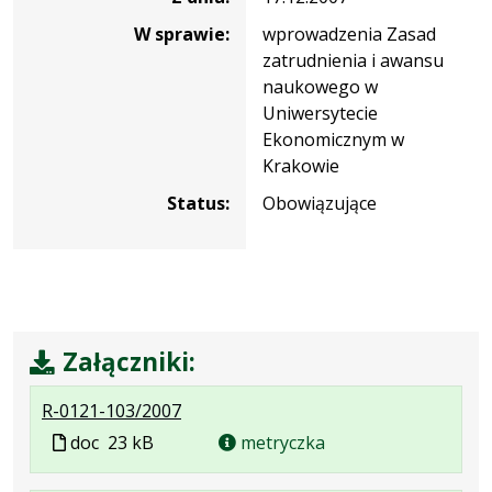
W sprawie:
wprowadzenia Zasad
zatrudnienia i awansu
naukowego w
Uniwersytecie
Ekonomicznym w
Krakowie
Status:
Obowiązujące
Załączniki:
.
.
R-0121-103/2007
Plik
Rozmiar
Plik
doc
23 kB
metryczka
w
pliku:
w
formacie:
23